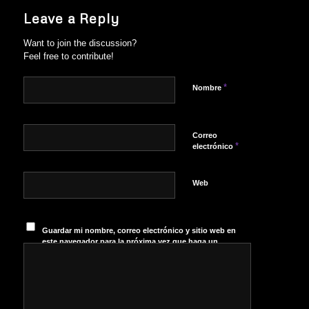
Leave a Reply
Want to join the discussion?
Feel free to contribute!
*
Nombre
Correo
*
electrónico
Web
Guardar mi nombre, correo electrónico y sitio web en
este navegador para la próxima vez que haga un
comentario.